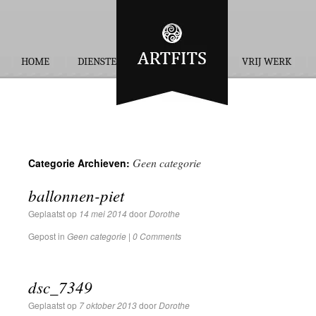
HOME
DIENSTEN
OPDRACHTEN
VRIJ WERK
Geen categorie
Categorie Archieven:
ballonnen-piet
Geplaatst op
14 mei 2014
door
Dorothe
Gepost in
Geen categorie
|
0 Comments
dsc_7349
Geplaatst op
7 oktober 2013
door
Dorothe