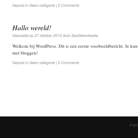
Gepost in
Geen categorie
|
0 Comments
Hallo wereld!
Geplaatst op
27 oktober 2010
door
BasSteenbeeke
Welkom bij WordPress. Dit is een eerste voorbeeldbericht. Je kun
met bloggen!
Gepost in
Geen categorie
|
0 Comments
Copyr