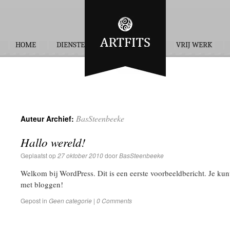
HOME
DIENSTEN
OPDRACHTEN
VRIJ WERK
BasSteenbeeke
Auteur Archief:
Hallo wereld!
Geplaatst op
27 oktober 2010
door
BasSteenbeeke
Welkom bij WordPress. Dit is een eerste voorbeeldbericht. Je kun
met bloggen!
Gepost in
Geen categorie
|
0 Comments