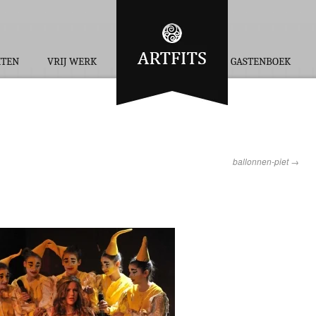
HTEN
VRIJ WERK
GASTENBOEK
ballonnen-piet
→