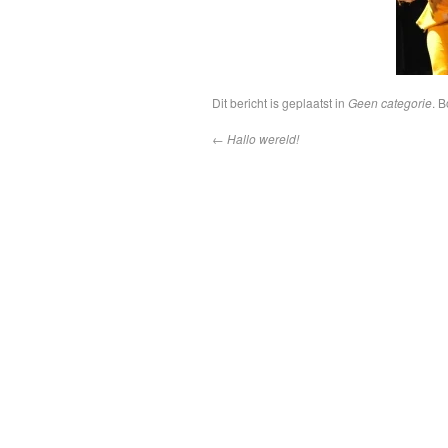
Dit bericht is geplaatst in
Geen categorie
. 
←
Hallo wereld!