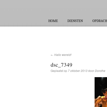
HOME
DIENSTEN
OPDRAC
←
Hallo wereld!
dsc_7349
Geplaatst op
7 oktober 2013
door
Dorothe