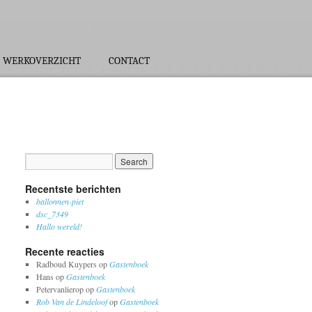
WERKOVERZICHT
CONTACT
Recentste berichten
ballonnen-piet
dsc_7349
Hallo wereld!
Recente reacties
Radboud Kuypers
op
Gastenboek
Hans
op
Gastenboek
Petervanlierop
op
Gastenboek
Rob Van de Lindeloof
op
Gastenboek