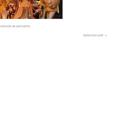
Bookmark de
permalink
.
ballonnen-piet
→