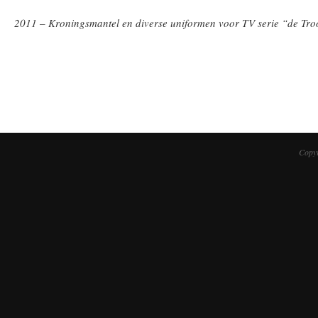
2011 – Kroningsmantel en diverse uniformen voor TV serie “de Tr
Copyr