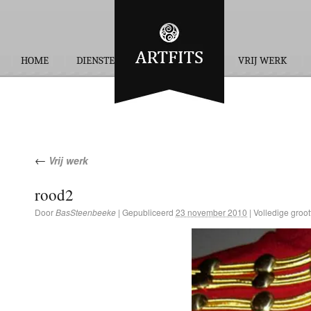
HOME
DIENSTEN
OPDRACHTEN
VRIJ WERK
←
Vrij werk
rood2
Door
BasSteenbeeke
|
Gepubliceerd
23 november 2010
|
Volledige groot