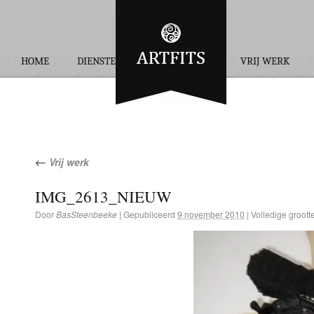
HOME
DIENSTEN
OPDRACHTEN
VRIJ WERK
←
Vrij werk
IMG_2613_NIEUW
Door
BasSteenbeeke
|
Gepubliceerd
9 november 2010
|
Volledige groott