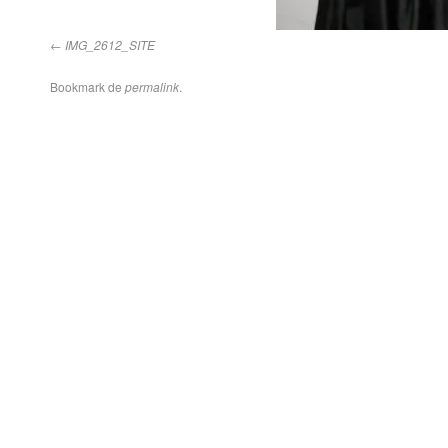
IMG_2612_SITE
Bookmark de
permalink
.