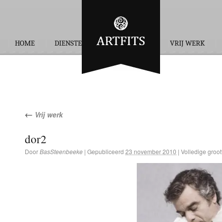
HOME
DIENSTEN
OPDRACHTEN
VRIJ WERK
←
Vrij werk
dor2
Door
BasSteenbeeke
|
Gepubliceerd
23 november 2010
|
Volledige groot