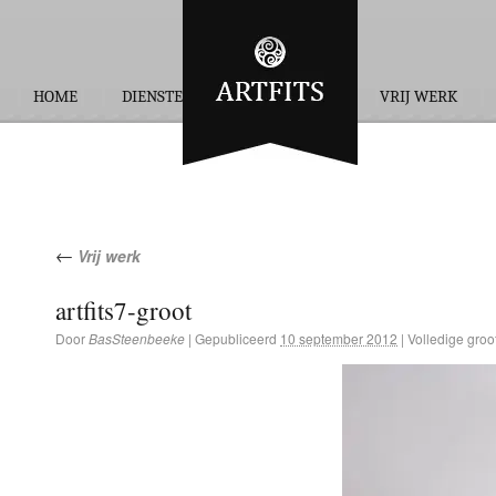
HOME
DIENSTEN
OPDRACHTEN
VRIJ WERK
←
Vrij werk
artfits7-groot
Door
BasSteenbeeke
|
Gepubliceerd
10 september 2012
|
Volledige groot