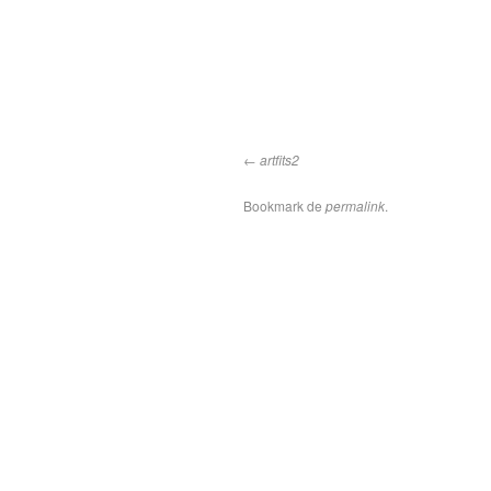
artfits2
Bookmark de
permalink
.