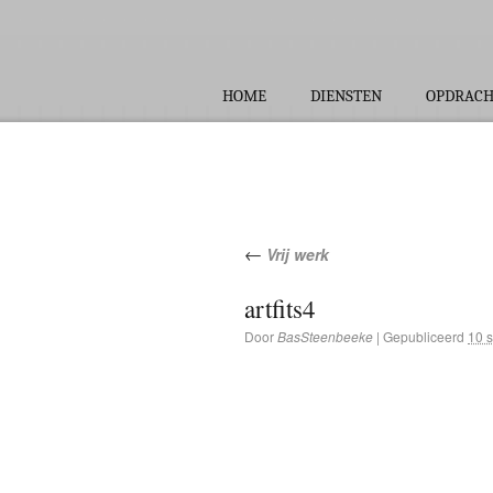
HOME
DIENSTEN
OPDRAC
←
Vrij werk
artfits4
Door
BasSteenbeeke
|
Gepubliceerd
10 