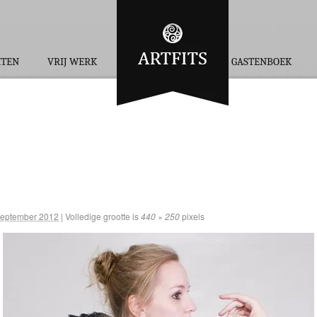
HTEN
VRIJ WERK
GASTENBOEK
september 2012
|
Volledige grootte is
440 × 250
pixels