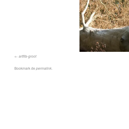
artfits-groot
Bookmark de
permalink
.