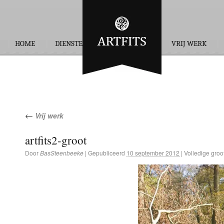
HOME
DIENSTEN
OPDRACHTEN
VRIJ WERK
←
Vrij werk
artfits2-groot
Door
BasSteenbeeke
|
Gepubliceerd
10 september 2012
|
Volledige groot