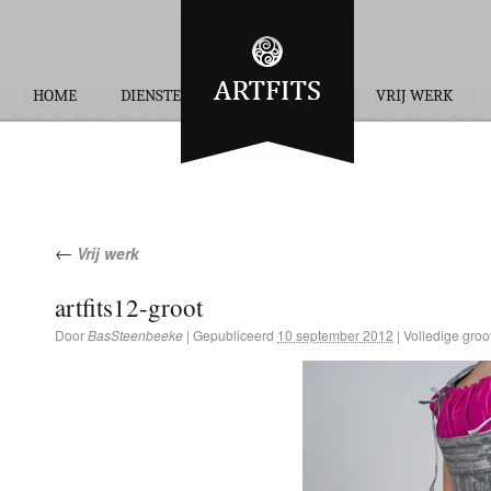
HOME
DIENSTEN
OPDRACHTEN
VRIJ WERK
←
Vrij werk
artfits12-groot
Door
BasSteenbeeke
|
Gepubliceerd
10 september 2012
|
Volledige groot