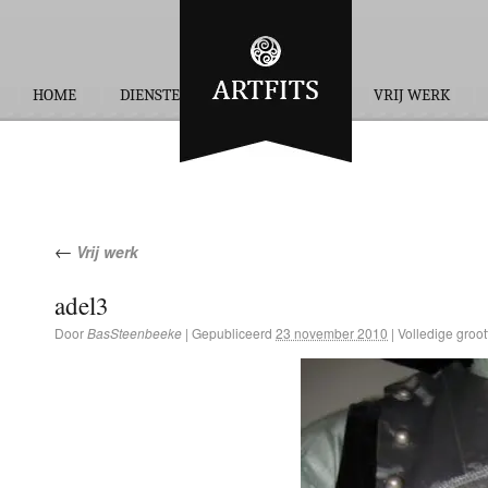
HOME
DIENSTEN
OPDRACHTEN
VRIJ WERK
←
Vrij werk
adel3
Door
BasSteenbeeke
|
Gepubliceerd
23 november 2010
|
Volledige groot