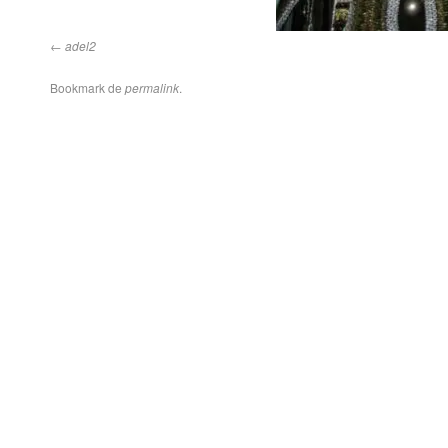
adel2
Bookmark de
permalink
.