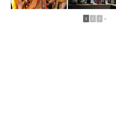
1
2
3
►