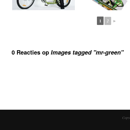
1
2
►
0 Reacties op
Images tagged "mr-green"
Copyr