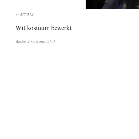
artfits12
Wit kostuum bewerkt
Bookmark de
permalink
.